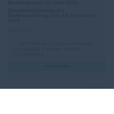
Hundesteuern im Jahr 2026
Zusammenfassung der
Stadtratssitzung vom 18. Dezember
2025
25.12.2025
CDU-Fraktion
Bezahlbares Wohnen
Einzelhandel
Finanzen
Stadtrat
|
CDU Schweich
WEITER LESEN
MEHR
Sie haben Fragen, Anregungen