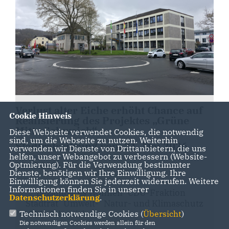
Verlust alter Eiche erhöht Chance auf
Cookie Hinweis
Realisierung des Projektes „Grüne
Mitte Schweich“
Diese Webseite verwendet Cookies, die notwendig
sind, um die Webseite zu nutzen. Weiterhin
Stadtratssitzung vom 21. Mai 2026
verwenden wir Dienste von Drittanbietern, die uns
helfen, unser Webangebot zu verbessern (Website-
Optmierung). Für die Verwendung bestimmter
24.05.2026
Dienste, benötigen wir Ihre Einwilligung. Ihre
Einwilligung können Sie jederzeit widerrufen. Weitere
Informationen finden Sie in unserer
Bezahlbares Wohnen
CDU-Fraktion
Datenschutzerklärung
.
Stadtrat
Umwelt-
Natur- und Klimaschutz
|
CDU Schweich
Technisch notwendige Cookies (
Übersicht
)
Die notwendigen Cookies werden allein für den