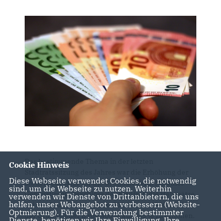
Das bestimmende Thema in der letzten
Cookie Hinweis
Stadtratssitzung des Jahres war die Erhöhung der
Diese Webseite verwendet Cookies, die notwendig
Steuerhebesätze für die Grundsteuern. Mit einer
sind, um die Webseite zu nutzen. Weiterhin
Gegenstimme beschloss der Stadtrat, die Hebesätze
verwenden wir Dienste von Drittanbietern, die uns
helfen, unser Webangebot zu verbessern (Website-
bei der Grundsteuer A von 300 % auf 345 % und bei
Optmierung). Für die Verwendung bestimmter
der Grundsteuer B von 400 % auf 465 % zu erhöhen.
Dienste, benötigen wir Ihre Einwilligung. Ihre