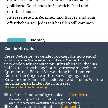
politische Geschehen in Schweich, Issel und
darüber hinaus.
Interessierte Bürgerinnen und Bürger sind zum
öffentlichen Teil jederzeit herzlich willkommen!
Montag
21.09.2026, 19:00 Uhr bis
Cookie Hinweis
21:00 Uhr
Diese Webseite verwendet Cookies, die notwendig
sind, um die Webseite zu nutzen. Weiterhin
Fraktionssitzung im September
verwenden wir Dienste von Drittanbietern, die uns
helfen, unser Webangebot zu verbessern (Website-
Optmierung). Für die Verwendung bestimmter
Dienste, benötigen wir Ihre Einwilligung. Ihre
Bürgertreff im Bürgerzentrum
Einwilligung können Sie jederzeit widerrufen. Weitere
Stefan-Andres-Straße 1B
Informationen finden Sie in unserer
Datenschutzerklärung
.
54338 Schweich
Technisch notwendige Cookies (
Übersicht
)
In ihren Sitzungen bereitet die CDU-Fraktion die
Die notwendigen Cookies werden allein für den
ordnungsgemäßen Gebrauch der Webseite benötigt.
folgende Stadtratssitzung vor und disikutiert über
Cookies von Drittanbietern (
Übersicht
)