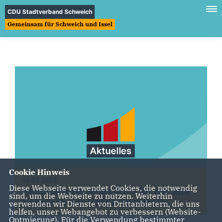
CDU Stadtverband Schweich
Gemeinsam für Schweich und Issel
Cookie Hinweis
13.03.2026
Diese Webseite verwendet Cookies, die notwendig
Beschaffung eines AED für die alte
sind, um die Webseite zu nutzen. Weiterhin
Schule in der Hofgartenstraße
verwenden wir Dienste von Drittanbietern, die uns
helfen, unser Webangebot zu verbessern (Website-
Optmierung). Für die Verwendung bestimmter