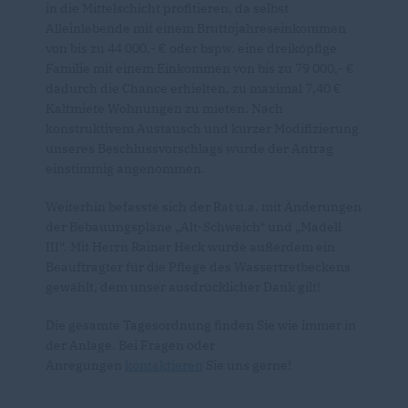
in die Mittelschicht profitieren, da selbst
Alleinlebende mit einem Bruttojahreseinkommen
von bis zu 44 000,- € oder bspw. eine dreiköpfige
Familie mit einem Einkommen von bis zu 79 000,-
dadurch die Chance erhielten, zu maximal 7,40
Kaltmiete Wohnungen zu mieten. Nach
konstruktivem Austausch und kurzer Modifizierung
unseres Beschlussvorschlags wurde der Antrag
einstimmig angenommen.
Weiterhin befasste sich der Rat u.a. mit Änderungen
der Bebauungspläne „Alt-Schweich“ und „Madell
III“. Mit Herrn Rainer Heck wurde außerdem ein
Beauftragter für die Pflege des Wassertretbeckens
gewählt, dem unser ausdrücklicher Dank gilt!
Die gesamte Tagesordnung finden Sie wie immer in
der Anlage. Bei Fragen oder
Anregungen
kontaktieren
Sie uns gerne!