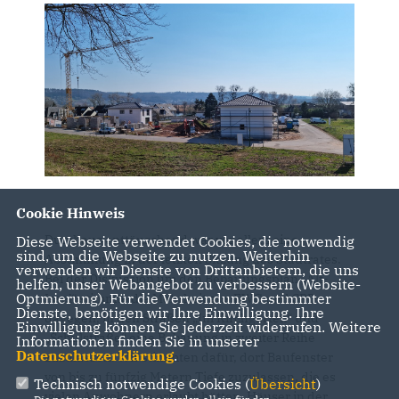
Cookie Hinweis
Durchaus enttäuschend war vor allem eine
Diese Webseite verwendet Cookies, die notwendig
sind, um die Webseite zu nutzen. Weiterhin
Abstimmung in der letzten Sitzung des Stadtrates.
verwenden wir Dienste von Drittanbietern, die uns
Bei der Diskussion um den Bebauungsplan „Alt-
helfen, unser Webangebot zu verbessern (Website-
Optmierung). Für die Verwendung bestimmter
Issel“ stimmte die Mehrheit aus FWG und SPD
Dienste, benötigen wir Ihre Einwilligung. Ihre
dagegen, in den Straßen „Im Kirchgarten“ und
Einwilligung können Sie jederzeit widerrufen. Weitere
Schulstraße“ eine Bebauung in zweiter Reihe
Informationen finden Sie in unserer
Datenschutzerklärung
.
zuzulassen. Wir stimmten dafür, dort Baufenster
von bis zu fünfzig Metern Tiefe zuzulassen, die es
Technisch notwendige Cookies (
Übersicht
)
vielen Anwohnern erlaubt hätten, Häuser in der